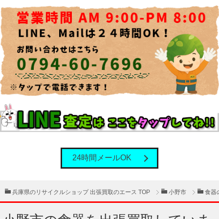
24時間メールOK
兵庫県のリサイクルショップ 出張買取のエース TOP
小野市
食器