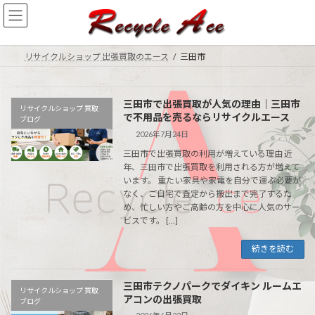
コ
ナ
ン
ビ
テ
ゲ
ン
ー
リサイクルショップ 出張買取のエース
三田市
ツ
シ
へ
ョ
ス
ン
三田市で出張買取が人気の理由｜三田市
キ
に
リサイクルショップ 買取
で不用品を売るならリサイクルエース
ッ
移
ブログ
プ
動
2026年7月24日
三田市で出張買取の利用が増えている理由 近
年、三田市で出張買取を利用される方が増えて
います。 重たい家具や家電を自分で運ぶ必要が
なく、ご自宅で査定から搬出まで完了するた
め、忙しい方やご高齢の方を中心に人気のサー
ビスです。 […]
続きを読む
三田市テクノパークでダイキン ルームエ
リサイクルショップ 買取
アコンの出張買取
ブログ