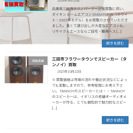
2026年6月22日
兵庫県三田市テクノパークへ出張買取に伺い、
ダイキン ルームエアコン S565ATEP-W（ホワイ
ト・2025年モデル）をお買取りさせていただき
ました。重くて運び出しが大変なエアコンも、
リサイクルエースならご自宅・職場へス […]
続きを読む
三田市フラワータウンでスピーカー（タ
買取実績
ンノイ）買取
2025年10月22日
※ 買取価格は市場の流れや搬出状況などによっ
ても変動しますので、参考程度にお考え下さ
い。 TANNOYのスピーカーとは・・ TANNOY
のスピーカーは、イギリスの老舗オーディオメ
ーカーが作る、とても個性的で魅力的なスピー
[…]
続きを読む